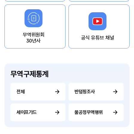
무역위원회
공식 유튜브 채널
30년사
무역구제통계
전체
반덤핑조사
세이프가드
불공정무역행위