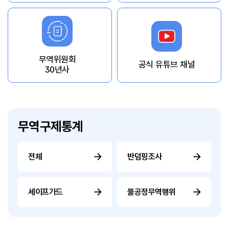
무역위원회
공식 유튜브 채널
30년사
무역구제통계
전체
반덤핑조사
세이프가드
불공정무역행위