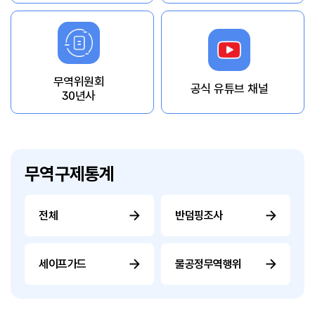
무역위원회
공식 유튜브 채널
30년사
무역구제통계
전체
반덤핑조사
세이프가드
불공정무역행위