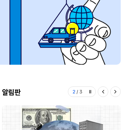
알림판
3
/
3