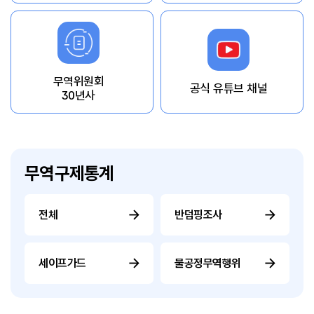
무역위원회
공식 유튜브 채널
30년사
무역구제통계
전체
반덤핑조사
세이프가드
불공정무역행위