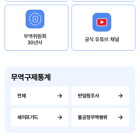
무역위원회
공식 유튜브 채널
30년사
무역구제통계
전체
반덤핑조사
세이프가드
불공정무역행위