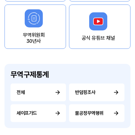
무역위원회
공식 유튜브 채널
30년사
무역구제통계
전체
반덤핑조사
세이프가드
불공정무역행위