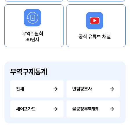
무역위원회
공식 유튜브 채널
30년사
무역구제통계
전체
반덤핑조사
세이프가드
불공정무역행위