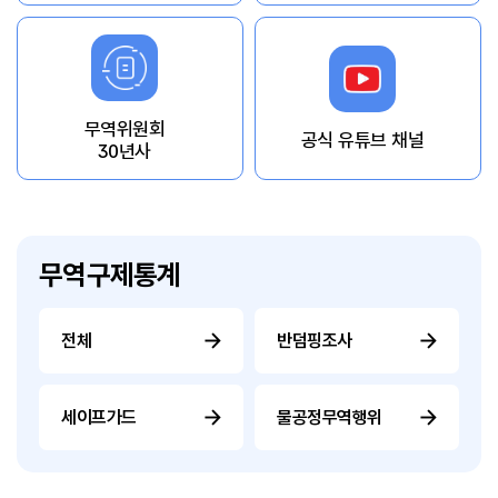
무역위원회
공식 유튜브 채널
30년사
무역구제통계
전체
반덤핑조사
세이프가드
불공정무역행위