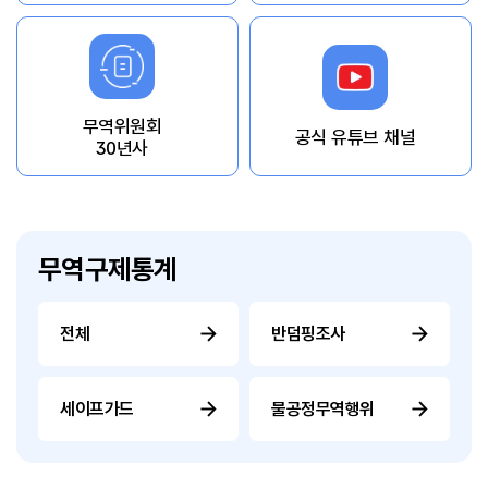
무역위원회
공식 유튜브 채널
30년사
무역구제통계
전체
반덤핑조사
세이프가드
불공정무역행위