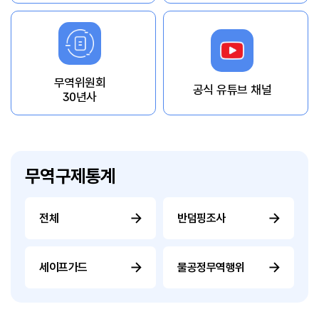
무역위원회
공식 유튜브 채널
30년사
무역구제통계
전체
반덤핑조사
세이프가드
불공정무역행위