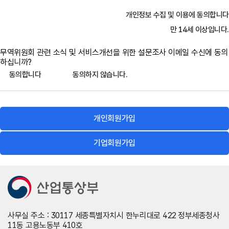
필수항목 : 아이디, 이메일, 휴대전화
이용자란 무역위원회 홈페이지가 제공하는 서비스를 받는 회원
및 비회원을 말합니다.
개인정보 수집 및 이용에 동의합니다
선택항목 : 이름, 전화번호, 팩스번호, 직업, 직장/학교
만 14세 이상입니다.
<기업회원>
5. 회원가입
필수항목 : 아이디, 비밀번호, 대표자명, 주소, 전화번호, 담당자
무역위원회 관련 소식 및 서비스개선을 위한 설문조사 이메일 수신에 동의
이용자가 회원가입을 신청하는 경우 무역위원회 홈페이지가 정
명, 담당자 전화번호, 담당자 휴대전화, 담당자 이메일
하십니까?
한 양식에 따라 회원정보를 기입한 후 이 약관에 동의한다는 의사
동의합니다
동의하지 않습니다.
선택항목 : 지역, 팩스번호
표시를 함으로써 효력을 발생합니다.
서비스 이용과정에서 아래와 같은 정보들이 자동으로 생성되어
수집될 수 있습니다.
무역위원회 홈페이지는 ①항과 같이 회원으로 가입할 것을 신청
-
IP Address, 방문 일시, 서비스 이용 기록
개인회원가입
한 이용자 중 다음 각 호에 해당하지 않는 한 회원으로 등록합니
다.
개인정보의 수집 및 이용목적
기업회원가입
허위로 가입신청을 한 경우
무역위원회는 이용자의 소중한 개인정보를 다음과 같은 목적으로
만 이용하며, 목적이 변경될 경우에는 사전에 이용자의 동의를 구
중복으로 신청하여 이용하는 경우
하도록 하겠습니다. : 서비스 가입, 변경, 사후관리, 품질개선, 명
공공질서 또는 미풍양속을 저해할 목적으로 신청하였을 경우
의도용방지, 이용자 및 서비스 이용에 대한 통계ㆍ분석
이 약관을 위반하거나 무역구제의 운영에 현저히 지장이 있다고
판단되는 경우
개인정보의 보유 및 이용기간
사무실 주소 : 30117 세종특별자치시 한누리대로 422 정부세종청사
기타 무역구제 관리자가 필요하다고 인정하는 경우
11동 고용노동부 410호
무역위원회는 이용자의 개인정보를 회원가입을 하는 시점부터 서