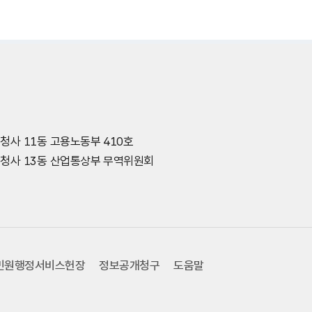
.
종청사 11동 고용노동부 410호
세종청사 13동 산업통상부 무역위원회
민원행정서비스헌장
정보공개청구
도움말